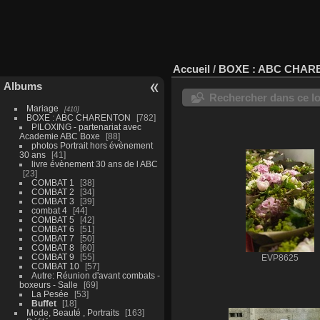
Accueil
/
BOXE : ABC CHAR
Albums
Rechercher dans ce lo
Mariage
410
BOXE : ABC CHARENTON
782
PILOXING - partenariat avec
Academie ABC Boxe
88
photos Portrait hors évènement
30 ans
41
livre évènement 30 ans de l ABC
23
COMBAT 1
38
COMBAT 2
34
COMBAT 3
39
combat 4
44
COMBAT 5
42
COMBAT 6
51
COMBAT 7
50
COMBAT 8
60
COMBAT 9
55
EVP8625
COMBAT 10
57
Autre: Réunion d'avant combats -
boxeurs - Salle
69
La Pesée
53
Buffet
18
Mode, Beauté , Portraits
163