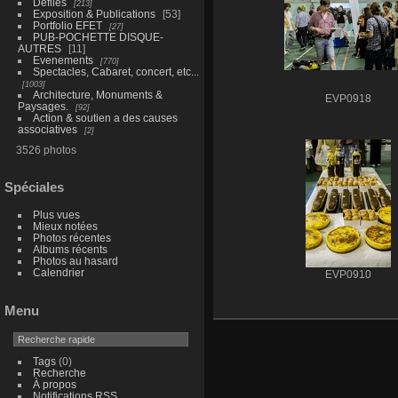
Défilés
213
Exposition & Publications
53
Portfolio EFET
27
PUB-POCHETTE DISQUE-
AUTRES
11
Evenements
770
Spectacles, Cabaret, concert, etc...
1003
Architecture, Monuments &
EVP0918
Paysages.
92
Action & soutien a des causes
associatives
2
3526 photos
Spéciales
Plus vues
Mieux notées
Photos récentes
Albums récents
Photos au hasard
Calendrier
EVP0910
Menu
Tags
(0)
Recherche
À propos
Notifications RSS