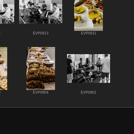
4
EVP0913
EVP0911
5
EVP0904
EVP0902