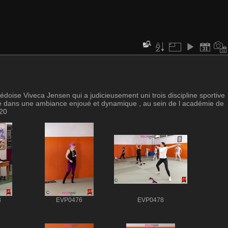
suédoise Viveca Jensen qui a judicieusement uni trois discipline sportive
forme dans une ambiance enjoué et dynamique , au sein de l académie de
220
3
EVP0476
EVP0478