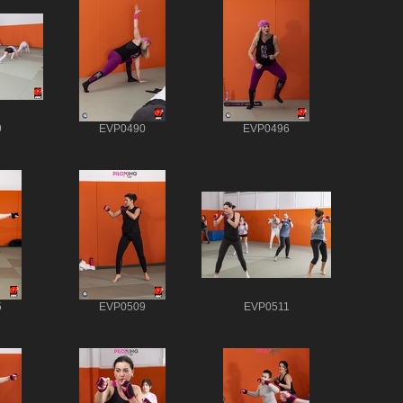
9
EVP0490
EVP0496
5
EVP0509
EVP0511