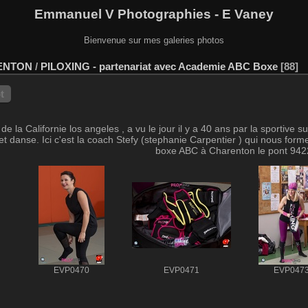
Emmanuel V Photographies - E Vaney
Bienvenue sur mes galeries photos
ENTON
/
PILOXING - partenariat avec Academie ABC Boxe
88
t
de la Californie los angeles , a vu le jour il y a 40 ans par la sportive 
es et danse. Ici c'est la coach Stefy (stephanie Carpentier ) qui nous 
boxe ABC à Charenton le pont 94
EVP0470
EVP0471
EVP047