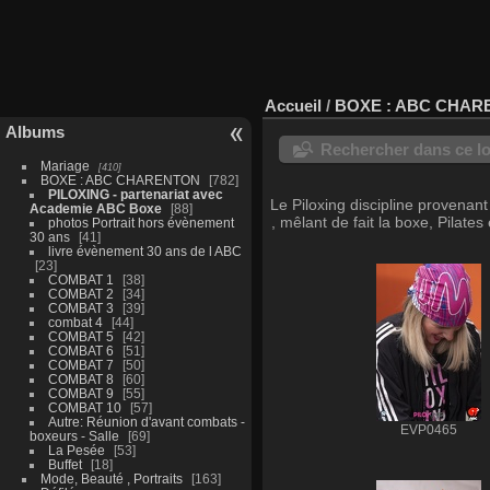
Accueil
/
BOXE : ABC CHAR
Albums
Rechercher dans ce lo
Mariage
410
BOXE : ABC CHARENTON
782
PILOXING - partenariat avec
Le Piloxing discipline provenant 
Academie ABC Boxe
88
, mêlant de fait la boxe, Pilat
photos Portrait hors évènement
30 ans
41
livre évènement 30 ans de l ABC
23
COMBAT 1
38
COMBAT 2
34
COMBAT 3
39
combat 4
44
COMBAT 5
42
COMBAT 6
51
COMBAT 7
50
COMBAT 8
60
COMBAT 9
55
COMBAT 10
57
Autre: Réunion d'avant combats -
EVP0465
boxeurs - Salle
69
La Pesée
53
Buffet
18
Mode, Beauté , Portraits
163