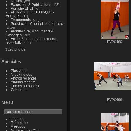
Défilés
213
Exposition & Publications
53
Portfolio EFET
27
PUB-POCHETTE DISQUE-
AUTRES
11
Evenements
770
Spectacles, Cabaret, concert, etc...
1003
Architecture, Monuments &
Paysages.
92
Action & soutien a des causes
EVP0480
associatives
2
3526 photos
Spéciales
Plus vues
Mieux notées
Photos récentes
Albums récents
Photos au hasard
Calendrier
EVP0499
Menu
Tags
(0)
Recherche
À propos
Notifications RSS