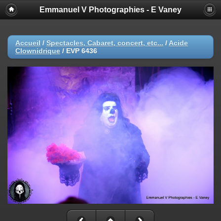
Emmanuel V Photographies - E Vaney
Accueil
/
Spectacles, Cabaret, concert, etc...
/
Acide
Clownidrique
/
EVP 6436