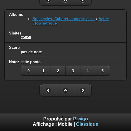
Albums
Spectacles, Cabaret, concert, etc...
/
Acide
Clownidrique
Visites
25858
Score
pas de note
Notez cette photo
0
1
2
3
4
5
Propulsé par
Piwigo
Affichage :
Mobile
|
Classique