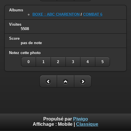
Albums
BOXE : ABC CHARENTON
/
COMBAT 6
Visites
5508
Score
pas de note
Notez cette photo
0
1
2
3
4
5
Propulsé par
Piwigo
Affichage :
Mobile
|
Classique