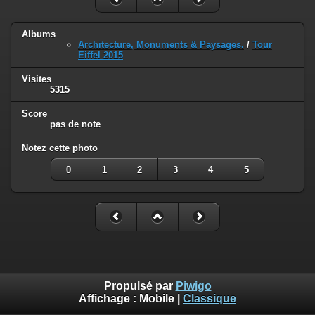
Albums
Architecture, Monuments & Paysages.
/
Tour
Eiffel 2015
Visites
5315
Score
pas de note
Notez cette photo
0
1
2
3
4
5
Propulsé par
Piwigo
Affichage :
Mobile
|
Classique