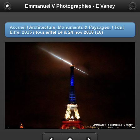
Emmanuel V Photographies - E Vaney
Accueil
/
Architecture, Monuments & Paysages.
/
Tour
Eiffel 2015
/
tour eiffel 14 & 24 nov 2016 (16)