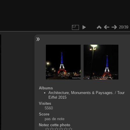
20/39
Albums
Architecture, Monuments & Paysages.
/
Tour
Eiffel 2015
Visites
5560
Score
pas de note
Notez cette photo